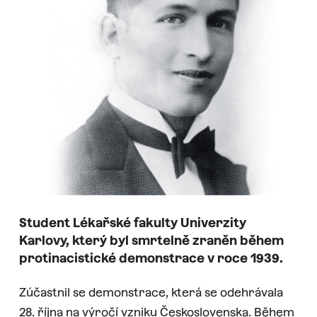
Student
Lékařské
fakulty
Univerzity
Karlovy,
který
byl
smrtelně
zraněn
během
protinacistické
demonstrace
v
roce
1939.
Zúčastnil se demonstrace, která se odehrávala
28. října na výročí vzniku Československa. Během