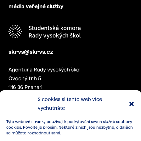
média veřejné služby
skrvs@skrvs.cz
Agentura Rady vysokých škol
Ovocný trh 5
116 36 Praha 1
S cookies si tento web více
vychutnáte
DALŠÍ PROJEKTY SK RVŠ
Tyto webové stránky používají k poskytování svých služeb soubory
Konference akademických
cookies. Povolte je prosím. Některé z nich jsou nezbytné, o dalších
senátorek a senátorů
se můžete rozhodnout sami.