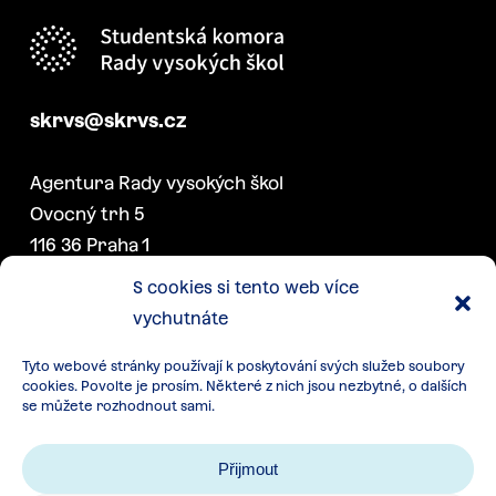
skrvs@skrvs.cz
Agentura Rady vysokých škol
Ovocný trh 5
116 36 Praha 1
S cookies si tento web více
vychutnáte
DALŠÍ PROJEKTY SK RVŠ
Tyto webové stránky používají k poskytování svých služeb soubory
Konference akademických
cookies. Povolte je prosím. Některé z nich jsou nezbytné, o dalších
senátorek a senátorů
se můžete rozhodnout sami.
Týden studentstva
Přijmout
Další akce