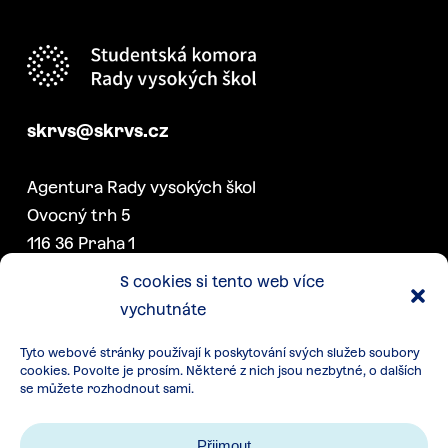
skrvs@skrvs.cz
Agentura Rady vysokých škol
Ovocný trh 5
116 36 Praha 1
S cookies si tento web více
vychutnáte
DALŠÍ PROJEKTY SK RVŠ
Tyto webové stránky používají k poskytování svých služeb soubory
Konference akademických
cookies. Povolte je prosím. Některé z nich jsou nezbytné, o dalších
senátorek a senátorů
se můžete rozhodnout sami.
Týden studentstva
Přijmout