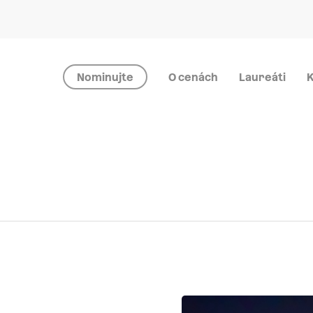
Nominujte
O cenách
Laureáti
K