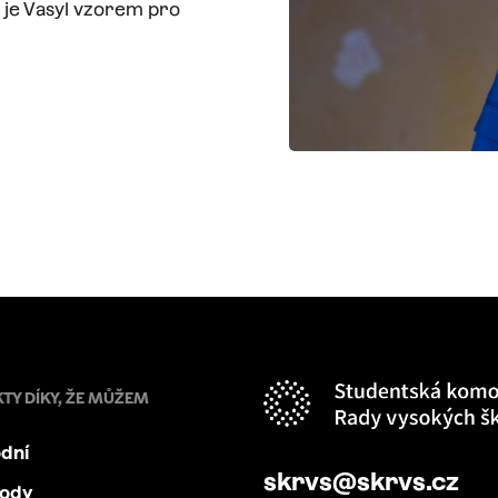
je Vasyl vzorem pro
KTY DÍKY, ŽE MŮŽEM
dní
skrvs@skrvs.cz
body