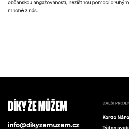
občanskou angažovaností, nezištnou pomocí druhým 
mnohé z nás.
DALŠÍ PROJE
Korzo Náro
info@dikyzemuzem.cz
Týden svo