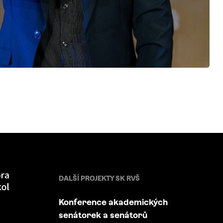
DALŠÍ PROJEKTY SK RVŠ
Konference akademických
senátorek a senátorů