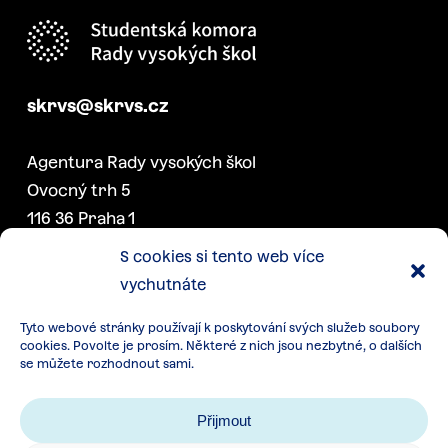
skrvs@skrvs.cz
Agentura Rady vysokých škol
Ovocný trh 5
116 36 Praha 1
S cookies si tento web více
vychutnáte
DALŠÍ PROJEKTY SK RVŠ
Tyto webové stránky používají k poskytování svých služeb soubory
Konference akademických
cookies. Povolte je prosím. Některé z nich jsou nezbytné, o dalších
senátorek a senátorů
se můžete rozhodnout sami.
Týden studentstva
Přijmout
Další akce