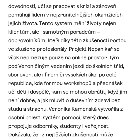
dovednosti, učí se pracovat s krizí a zároveň
pomáhají lidem v nejzranitelnějších okamžicích
jejich života. Tento systém mění životy nejen
klientům, ale i samotným poradcům –
dobrovolníkům, kteří díky této zkušenosti rostou
ve zkušené profesionály. Projekt Nepanikař se
však neomezuje pouze na online prostor. Tým
pod Veroničiným vedením jezdí do školních tříd,
sboroven, ale i firem či vysokých škol po celé
republice, kde formou workshopů a přednášek
učí děti i dospělé, kam se mohou obrátit, když jim
není dobře, a jak mluvit o duševním zdraví bez
studu a strachu. Veronika Kamenská vytvořila z
osobní bolesti systém pomoci, který dnes
propojuje odborníky, studenty i veřejnost.
Dokázala, že i z nejtěžších zkušeností může