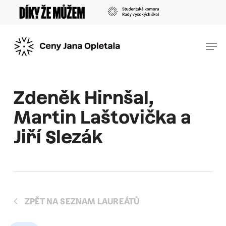
Skip
Menu
to
main
Men
content
Zdeněk Hirnšal,
Martin Laštovička a
Jiří Slezák
ZPĚT NA SEZNAM LAUREÁTŮ