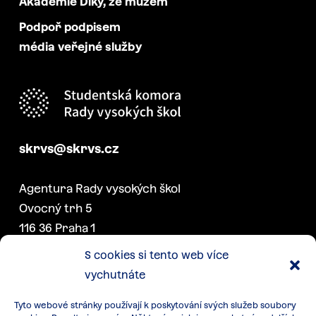
Akademie Díky, že můžem
Podpoř podpisem
média veřejné služby
skrvs@skrvs.cz
Agentura Rady vysokých škol
Ovocný trh 5
116 36 Praha 1
S cookies si tento web více
vychutnáte
DALŠÍ PROJEKTY SK RVŠ
Tyto webové stránky používají k poskytování svých služeb soubory
Konference akademických