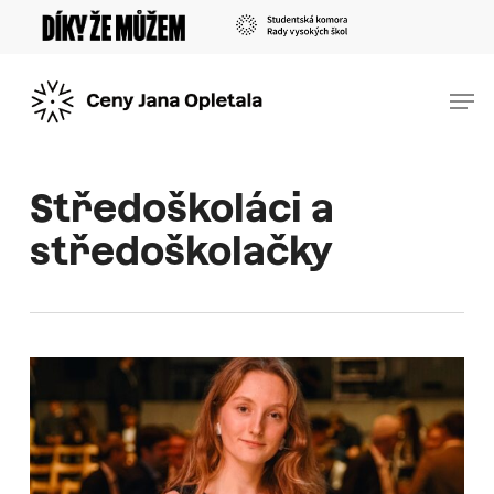
Skip
Menu
to
main
Men
content
Středoškoláci a
středoškolačky