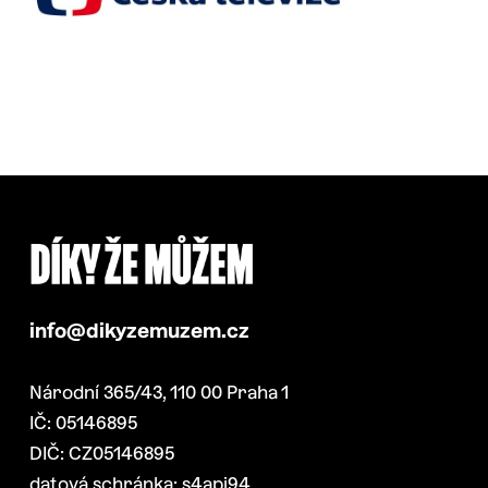
info@dikyzemuzem.cz
Národní 365/43, 110 00 Praha 1
IČ: 05146895
DIČ: CZ05146895
datová schránka: s4api94