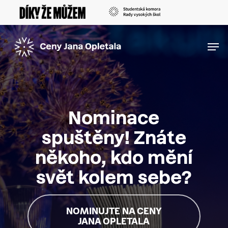
Skip
Menu
to
main
Men
content
Nominace
spuštěny! Znáte
někoho, kdo mění
svět kolem sebe?
NOMINUJTE NA CENY
JANA OPLETALA