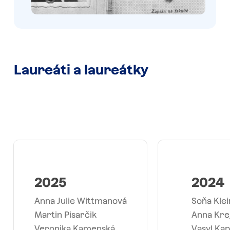
Laureáti
a
laureátky
2025
2024
Anna Julie Wittmanová
Soňa Kle
Martin Pisarčik
Anna Kre
Veronika Kamenská
Vasyl Kap