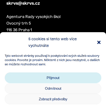
skrvs@skrvs.cz
Agentura Rady vysokých škol
Ovocný trh 5
116 36 Praha 1
S cookies si tento web více
vychutnáte
DALŠÍ PROJEKTY SK RVŠ
Tyto webové stránky používají k poskytování svých služeb soubory
Konference akademických
cookies. Povolte je prosím. Některé z nich jsou nezbytné, o dalších
senátorek a senátorů
se můžete rozhodnout sami.
Týden studentstva
Přijmout
Další akce
Odmítnout
Zobrazit předvolby