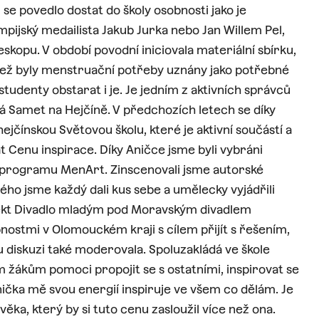
e povedlo dostat do školy osobnosti jako je
pijský medailista Jakub Jurka nebo Jan Willem Pel,
skopu. V období povodní iniciovala materiální sbírku,
 než byly menstruační potřeby uznány jako potřebné
studenty obstarat i je. Je jedním z aktivních správců
dá Samet na Hejčíně. V předchozích letech se díky
čínskou Světovou školu, které je aktivní součástí a
 Cenu inspirace. Díky Aničce jsme byli vybráni
programu MenArt. Zinscenovali jsme autorské
ého jsme každý dali kus sebe a umělecky vyjádřili
ojekt Divadlo mladým pod Moravským divadlem
bnostmi v Olomouckém kraji s cílem přijít s řešením,
 diskuzi také moderovala. Spoluzakládá ve škole
žákům pomoci propojit se s ostatními, inspirovat se
nička mě svou energií inspiruje ve všem co dělám. Je
ěka, který by si tuto cenu zasloužil více než ona.