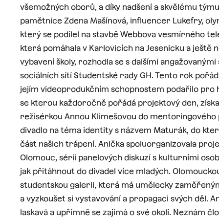
všemožných oborů, a díky nadšení a skvělému týmu s
pamětnice Zdena Mašínová, influencer Lukefry, olym
který se podílel na stavbě Webbova vesmírného tele
která pomáhala v Karlovicích na Jesenicku a ještě
vybavení školy, rozhodla se s dalšími angažovanými 
sociálních sítí Studentské rady GH. Tento rok pořá
jejím videoprodukčním schopnostem podařilo pro hej
se kterou každoročně pořádá projektový den, získat
režisérkou Annou Klimešovou do mentoringového 
divadlo na téma identity s názvem Maturák, do kter
část našich trápení. Anička spoluorganizovala pr
Olomouc, sérii panelových diskuzí s kulturními oso
jak přitáhnout do divadel více mladých. Olomouckou
studentskou galerii, která má umělecky zaměřeným 
a vyzkoušet si vystavování a propagaci svých děl. A
laskavá a upřímně se zajímá o své okolí. Neznám člov