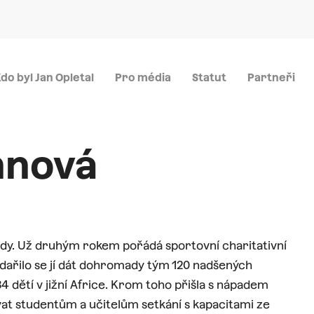
Menu
do byl Jan Opletal
Pro média
Statut
Partneři
nnová
rady. Už druhým rokem pořádá sportovní charitativní
dařilo se jí dát dohromady tým 120 nadšených
84 dětí v jižní Africe. Krom toho přišla s nápadem
at studentům a učitelům setkání s kapacitami ze