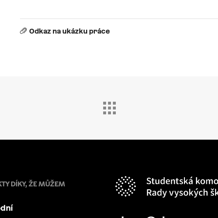
Odkaz na ukázku práce
KTY DÍKY, ŽE MŮŽEM
dní