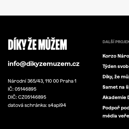
DALŠÍ PROJE
Korzo Náro
info@dikyzemuzem.cz
Týden svo
Díky, že m
Národní 365/43, 110 00 Praha 1
Samet na š
IČ: 05146895
DIČ: CZ05146895
Akademie D
datová schránka: s4api94
Podpoř po
média veře