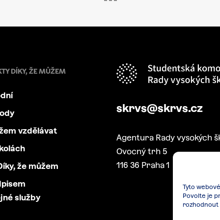
KTY DÍKY, ŽE MŮŽEM
dní
skrvs@skrvs.cz
body
ůžem vzdělávat
Agentura Rady vysokých š
kolách
Ovocný trh 5
116 36 Praha 1
íky, že můžem
dpisem
Tyto webové 
Povolte je p
jné služby
rozhodnout 