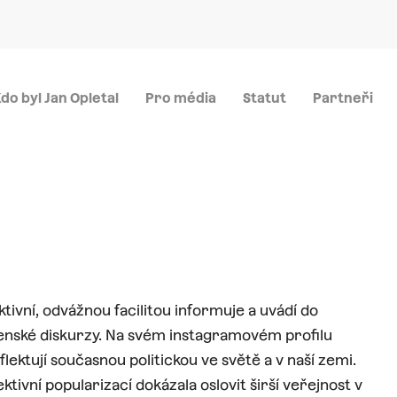
Menu
do byl Jan Opletal
Pro média
Statut
Partneři
aktivní, odvážnou facilitou informuje a uvádí do
čenské diskurzy. Na svém instagramovém profilu
eflektují současnou politickou ve světě a v naší zemi.
ivní popularizací dokázala oslovit širší veřejnost v