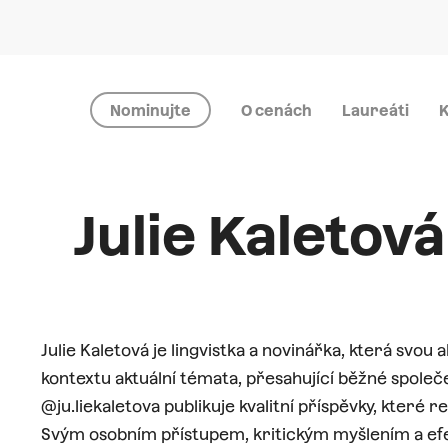
Nominujte
O cenách
Laureáti
K
Julie Kaletová
Julie Kaletová je lingvistka a novinářka, která svou 
kontextu aktuální témata, přesahující běžné spole
@ju.liekaletova publikuje kvalitní příspěvky, které r
Svým osobním přístupem, kritickým myšlením a efekt