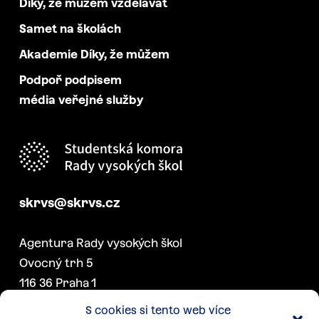
Díky, že můžem vzdělávat
Samet na školách
Akademie Díky, že můžem
Podpoř podpisem
média veřejné služby
skrvs@skrvs.cz
Agentura Rady vysokých škol
Ovocný trh 5
116 36 Praha 1
S cookies si tento web více