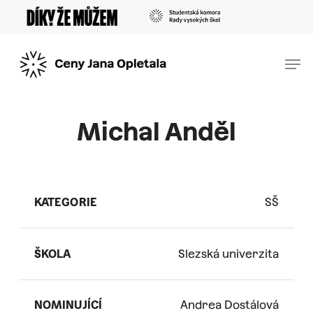
Skip
Menu
to
main
Men
content
Michal Anděl
KATEGORIE
SŠ
ŠKOLA
Slezská univerzita
NOMINUJÍCÍ
Andrea Dostálová