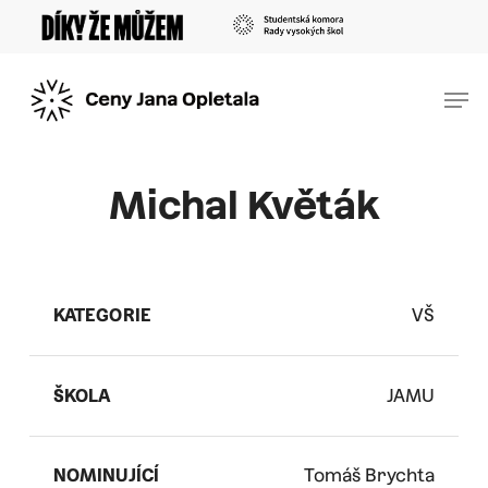
Skip
Menu
to
main
Men
content
Michal Květák
KATEGORIE
VŠ
ŠKOLA
JAMU
NOMINUJÍCÍ
Tomáš Brychta