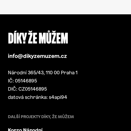
info@dikyzemuzem.cz
Národní 365/43, 110 00 Praha 1
IČ: 05146895
DIČ: CZ05146895
datová schránka: s4api94
DALŠÍ PROJEKTY DÍKY, ŽE MŮŽEM
Korzo Národní