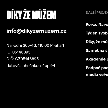
DALŠÍ PROJE
Korzo Náro
info@dikyzemuzem.cz
Týden svo
Díky, že m
Národní 365/43, 110 00 Praha 1
Samet na š
IČ: 05146895
DIČ: CZ05146895
Akademie D
datová schránka: s4api94
Podpoř po
média veře