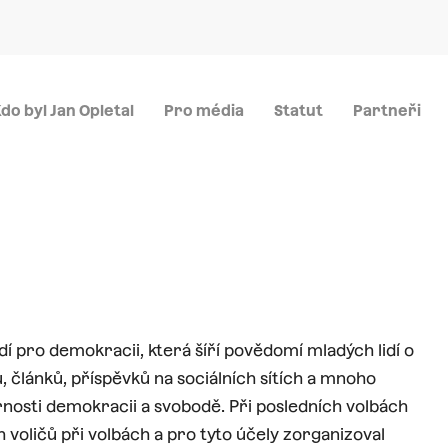
Menu
do byl Jan Opletal
Pro média
Statut
Partneři
dí pro demokracii, která šíří povědomí mladých lidí o
, článků, příspěvků na sociálních sítích a mnoho
ěrnosti demokracii a svobodě. Při posledních volbách
 voličů při volbách a pro tyto účely zorganizoval