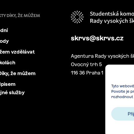
KTY DÍKY, ŽE MŮŽEM
dní
skrvs@skrvs.cz
body
ůžem vzdělávat
Agentura Rady vysokých š
kolách
Ovocný trh 5
116 36 Praha 1
íky, že můžem
dpisem
Tyto webové 
Povolte je p
jné služby
rozhodnout 
Při