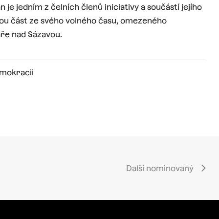
je jedním z čelních členů iniciativy a součástí jejího
lkou část ze svého volného času, omezeného
ře nad Sázavou.
mokracii
Další nominovaný