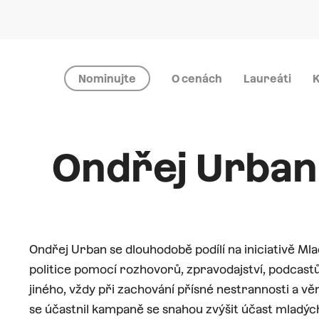
Nominujte
O cenách
Laureáti
K
Ondřej Urban
Ondřej Urban se dlouhodobě podílí na iniciativě Mla
politice pomocí rozhovorů, zpravodajství, podcastů
jiného, vždy při zachování přísné nestrannosti a v
se účastnil kampaně se snahou zvýšit účast mladých