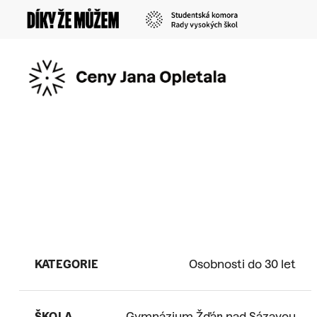
Skip
to
main
content
KATEGORIE
Osobnosti do 30 let
ŠKOLA
Gymnázium Žďár nad Sázavou