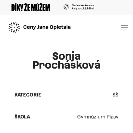
Skip
Menu
to
main
Men
content
Sonja
Prochásková
KATEGORIE
SŠ
ŠKOLA
Gymnázium Plasy