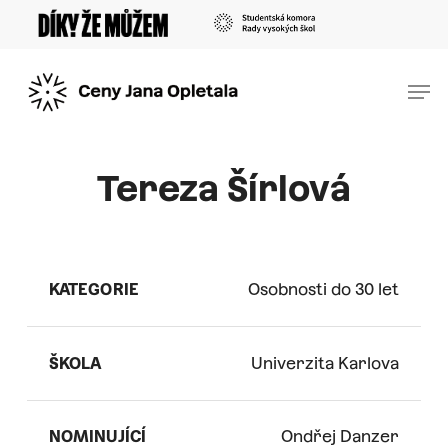
Skip
Menu
to
main
Men
content
Tereza Šírlová
KATEGORIE
Osobnosti do 30 let
ŠKOLA
Univerzita Karlova
NOMINUJÍCÍ
Ondřej Danzer