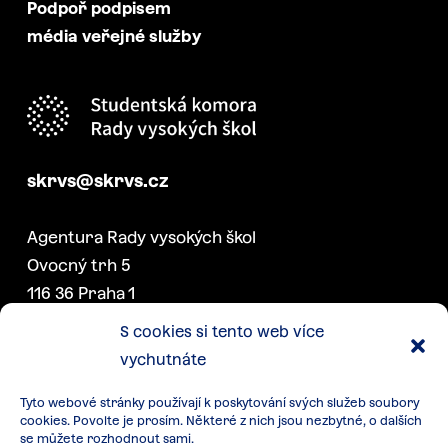
Podpoř podpisem
média veřejné služby
skrvs@skrvs.cz
Agentura Rady vysokých škol
Ovocný trh 5
116 36 Praha 1
S cookies si tento web více
vychutnáte
DALŠÍ PROJEKTY SK RVŠ
Tyto webové stránky používají k poskytování svých služeb soubory
Konference akademických
cookies. Povolte je prosím. Některé z nich jsou nezbytné, o dalších
senátorek a senátorů
se můžete rozhodnout sami.