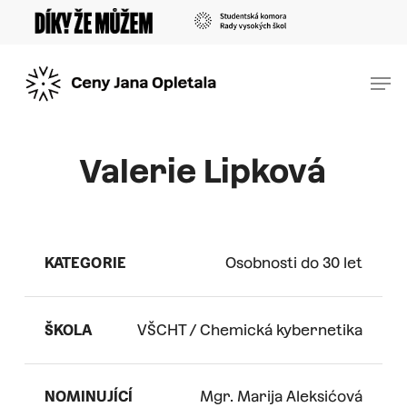
Skip
Menu
to
main
Men
content
Valerie Lipková
KATEGORIE
Osobnosti do 30 let
ŠKOLA
VŠCHT / Chemická kybernetika
NOMINUJÍCÍ
Mgr. Marija Aleksićová