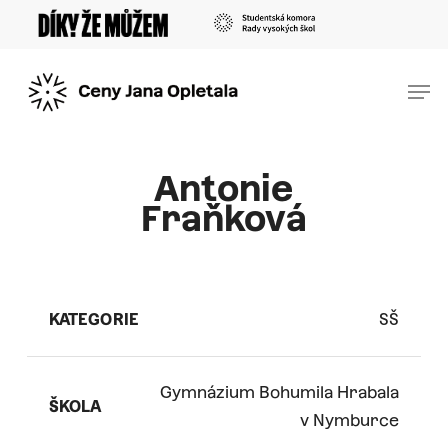
Skip
Menu
to
main
Men
content
Antonie
Fraňková
KATEGORIE
SŠ
Gymnázium Bohumila Hrabala
ŠKOLA
v Nymburce