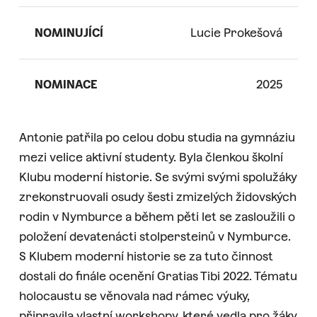
NOMINUJÍCÍ
Lucie Prokešová
NOMINACE
2025
Antonie patřila po celou dobu studia na gymnáziu
mezi velice aktivní studenty. Byla členkou školní
Klubu moderní historie. Se svými svými spolužáky
zrekonstruovali osudy šesti zmizelých židovských
rodin v Nymburce a během pěti let se zasloužili o
položení devatenácti stolpersteinů v Nymburce.
S Klubem moderní historie se za tuto činnost
dostali do finále ocenění Gratias Tibi 2022. Tématu
holocaustu se věnovala nad rámec výuky,
připravila vlastní workshopy, které vedla pro žáky