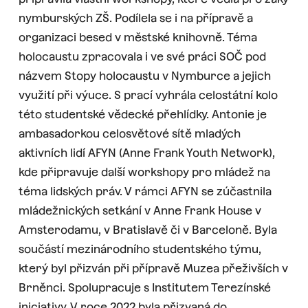
nymburských ZŠ. Podílela se i na přípravě a
organizaci besed v městské knihovně. Téma
holocaustu zpracovala i ve své práci SOČ pod
názvem Stopy holocaustu v Nymburce a jejich
využití při výuce. S prací vyhrála celostátní kolo
této studentské vědecké přehlídky. Antonie je
ambasadorkou celosvětové sítě mladých
aktivních lidí AFYN (Anne Frank Youth Network),
kde připravuje další workshopy pro mládež na
téma lidských práv. V rámci AFYN se zúčastnila
mládežnických setkání v Anne Frank House v
Amsterodamu, v Bratislavě či v Barceloně. Byla
součástí mezinárodního studentského týmu,
který byl přizván při přípravě Muzea přeživších v
Brněnci. Spolupracuje s Institutem Terezínské
iniciativy. V roce 2022 byla přizvaná do