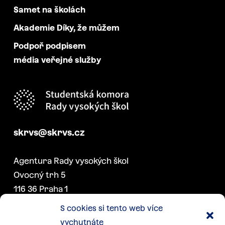
Samet na školách
Akademie Díky, že můžem
Podpoř podpisem
média veřejné služby
skrvs@skrvs.cz
Agentura Rady vysokých škol
Ovocný trh 5
116 36 Praha 1
S cookies si tento web více
vychutnáte
DALŠÍ PROJEKTY SK RVŠ