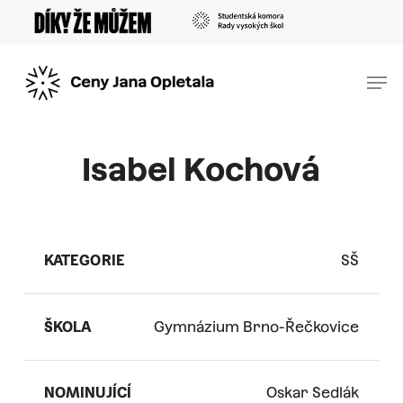
Skip
Menu
to
main
Men
content
Isabel Kochová
KATEGORIE
SŠ
ŠKOLA
Gymnázium Brno-Řečkovice
NOMINUJÍCÍ
Oskar Sedlák