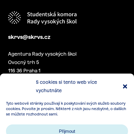
skrvs@skrvs.cz
Agentura Rady vysokých škol
Ovocný trh 5
116 36 Praha 1
S cookies si tento web více
vychutnáte
DALŠÍ PROJEKTY SK RVŠ
Tyto webové stránky používají k poskytování svých služeb soubory
Konference akademických
cookies. Povolte je prosím. Některé z nich jsou nezbytné, o dalších
senátorek a senátorů
se můžete rozhodnout sami.
Týden studentstva
Přijmout
Další akce