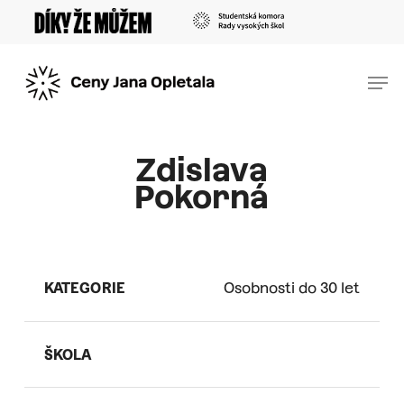
Skip
Menu
to
main
Men
content
Zdislava
Pokorná
KATEGORIE
Osobnosti do 30 let
ŠKOLA