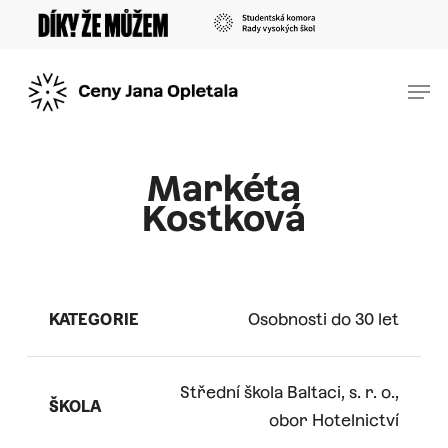
Skip
Menu
to
main
Men
content
Markéta
Kostková
KATEGORIE
Osobnosti do 30 let
Střední škola Baltaci, s. r. o.,
ŠKOLA
obor Hotelnictví