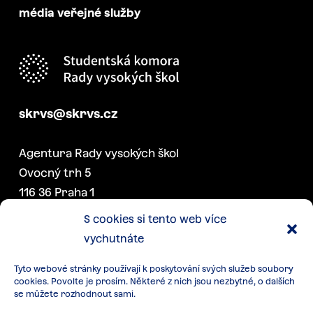
média veřejné služby
skrvs@skrvs.cz
Agentura Rady vysokých škol
Ovocný trh 5
116 36 Praha 1
S cookies si tento web více
vychutnáte
DALŠÍ PROJEKTY SK RVŠ
Tyto webové stránky používají k poskytování svých služeb soubory
Konference akademických
cookies. Povolte je prosím. Některé z nich jsou nezbytné, o dalších
senátorek a senátorů
se můžete rozhodnout sami.
Týden studentstva