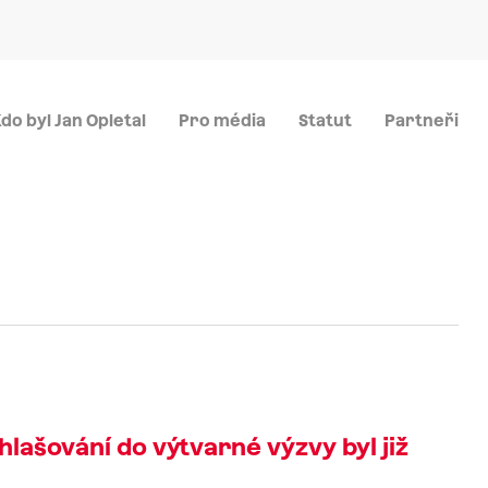
Menu
do byl Jan Opletal
Pro média
Statut
Partneři
hlašování do výtvarné výzvy byl již