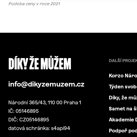
Podoba ceny v roce 2021
DALŠÍ PROJE
Korzo Náro
info@dikyzemuzem.cz
Týden svo
Díky, že m
Národní 365/43, 110 00 Praha 1
Samet na š
IČ: 05146895
DIČ: CZ05146895
Akademie D
datová schránka: s4api94
Podpoř po