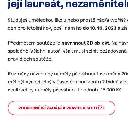
její
laureát,
nezaměnitel
Studuješ uměleckou školu nebo prostě rád/a tvoříš?
cen pro letošní rok, pošli nám ho
do 10. 10. 2023
a zí
Předmětem soutěže je
navrhnout 3D objekt
. Na ná
společně. Všichni autoři však musí splnit požadovaná 
pravidlech soutěže.
Rozměry návrhu by neměly přesáhnout rozměry 20x
měl být vyrobitelný v časovém horizontu 2 týdnů a c
realizaci by neměly přesáhnout hodnotu 15 000 Kč.
PODROBNĚJŠÍ ZADÁNÍ A PRAVIDLA SOUTĚŽE