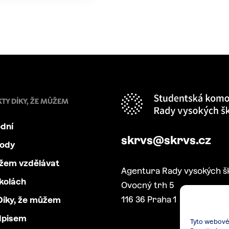
KTY DÍKY, ŽE MŮŽEM
dní
skrvs@skrvs.cz
body
ůžem vzdělávat
Agentura Rady vysokých š
kolách
Ovocný trh 5
116 36 Praha 1
íky, že můžem
dpisem
Tyto webové 