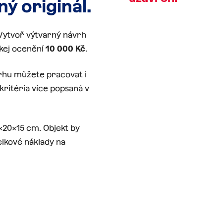
ný
originál.
 Vytvoř výtvarný návrh
skej ocenění
10 000 Kč
.
vrhu můžete pracovat i
kritéria více popsaná v
20x15 cm. Objekt by
elkové náklady na