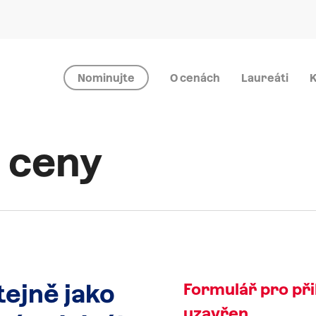
Nominujte
O cenách
Laureáti
K
 ceny
tejně
jako
Formulář pro při
uzavřen.