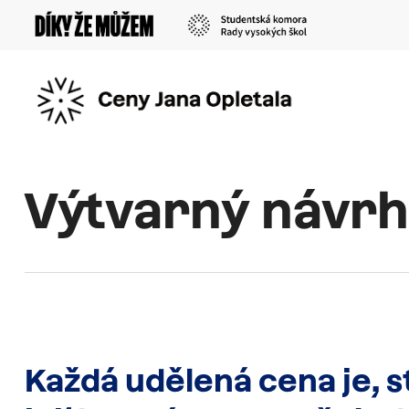
Skip
to
main
content
Výtvarný návrh
Každá
udělená
cena
je,
s